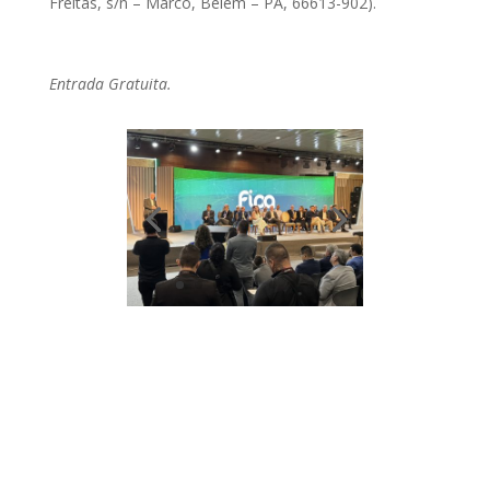
Freitas, s/n – Marco, Belém – PA, 66613-902).
Entrada Gratuita.