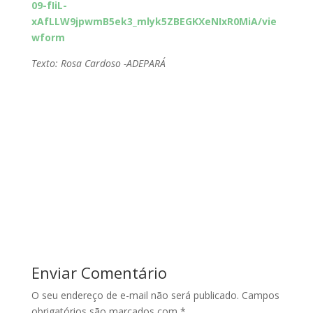
09-fIiL-
xAfLLW9jpwmB5ek3_mlyk5ZBEGKXeNIxR0MiA/vie
wform
Texto: Rosa Cardoso -ADEPARÁ
Enviar Comentário
O seu endereço de e-mail não será publicado.
Campos
obrigatórios são marcados com
*