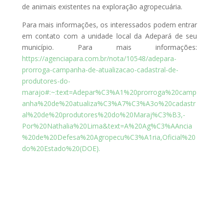
de animais existentes na exploração agropecuária.
Para mais informações, os interessados podem entrar
em contato com a unidade local da Adepará de seu
município. Para mais informações:
https://agenciapara.com.br/nota/10548/adepara-
prorroga-campanha-de-atualizacao-cadastral-de-
produtores-do-
marajo#:~:text=Adepar%C3%A1%20prorroga%20camp
anha%20de%20atualiza%C3%A7%C3%A3o%20cadastr
al%20de%20produtores%20do%20Maraj%C3%B3,-
Por%20Nathalia%20Lima&text=A%20Ag%C3%AAncia
%20de%20Defesa%20Agropecu%C3%A1ria,Oficial%20
do%20Estado%20(DOE).