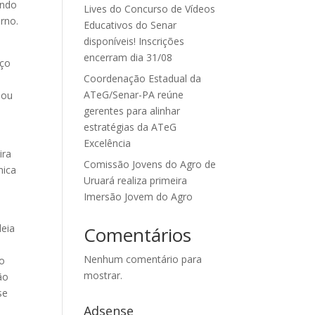
indo
Lives do Concurso de Vídeos
rno.
Educativos do Senar
disponíveis! Inscrições
encerram dia 31/08
iço
Coordenação Estadual da
ATeG/Senar-PA reúne
 ou
gerentes para alinhar
estratégias da ATeG
Excelência
ira
Comissão Jovens do Agro de
nica
Uruará realiza primeira
Imersão Jovem do Agro
deia
Comentários
Nenhum comentário para
do
mostrar.
ão
se
Adsense