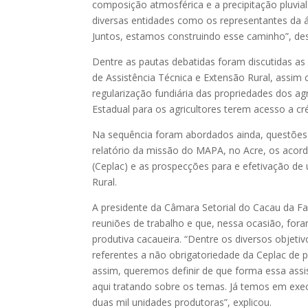
composição atmosférica e a precipitação pluvia
diversas entidades como os representantes da á
Juntos, estamos construindo esse caminho”, de
Dentre as pautas debatidas foram discutidas as
de Assistência Técnica e Extensão Rural, assim
regularização fundiária das propriedades dos agr
Estadual para os agricultores terem acesso a c
Na sequência foram abordados ainda, questões r
relatório da missão do MAPA, no Acre, os acor
(Ceplac) e as prospecções para e efetivação de
Rural.
A presidente da Câmara Setorial do Cacau da F
reuniões de trabalho e que, nessa ocasião, for
produtiva cacaueira. “Dentre os diversos obje
referentes a não obrigatoriedade da Ceplac de 
assim, queremos definir de que forma essa assis
aqui tratando sobre os temas. Já temos em ex
duas mil unidades produtoras”, explicou.