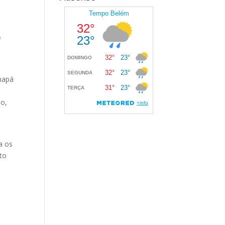
e
mapá
no,
a os
to