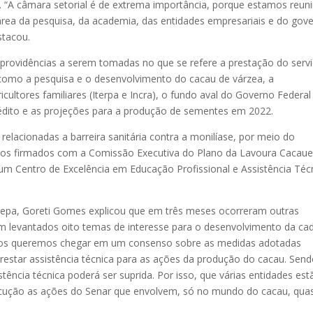
l. “A câmara setorial é de extrema importância, porque estamos reun
rea da pesquisa, da academia, das entidades empresariais e do gove
stacou.
 providências a serem tomadas no que se refere a prestação do serv
 como a pesquisa e o desenvolvimento do cacau de várzea, a
icultores familiares (Iterpa e Incra), o fundo aval do Governo Federal
rédito e as projeções para a produção de sementes em 2022.
elacionadas a barreira sanitária contra a monilíase, por meio do
dos firmados com a Comissão Executiva do Plano da Lavoura Cacaue
 um Centro de Excelência em Educação Profissional e Assistência Téc
aepa, Goreti Gomes explicou que em três meses ocorreram outras
am levantados oito temas de interesse para o desenvolvimento da ca
tivos queremos chegar em um consenso sobre as medidas adotadas
prestar assistência técnica para as ações da produção do cacau. Sen
tência técnica poderá ser suprida. Por isso, que várias entidades est
ecução as ações do Senar que envolvem, só no mundo do cacau, qua