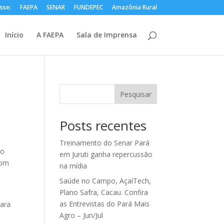
sse:
FAEPA
SENAR
FUNDEPEC
Amazônia Rural
Início
A FAEPA
Sala de Imprensa
Pesquisar
Posts recentes
a
Treinamento do Senar Pará
ro
em Juruti ganha repercussão
com
na mídia
Saúde no Campo, AçaíTech,
Plano Safra, Cacau. Confira
as Entrevistas do Pará Mais
para
Agro – Jun/Jul
,