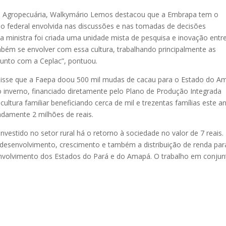
isa Agropecuária, Walkymário Lemos destacou que a Embrapa tem o
no federal envolvida nas discussões e nas tomadas de decisões
da ministra foi criada uma unidade mista de pesquisa e inovação entr
ém se envolver com essa cultura, trabalhando principalmente as
junto com a Ceplac”, pontuou.
disse que a Faepa doou 500 mil mudas de cacau para o Estado do A
do inverno, financiado diretamente pelo Plano de Produção Integrada
icultura familiar beneficiando cerca de mil e trezentas famílias este a
damente 2 milhões de reais.
vestido no setor rural há o retorno à sociedade no valor de 7 reais.
desenvolvimento, crescimento e também a distribuição de renda par
envolvimento dos Estados do Pará e do Amapá. O trabalho em conjun