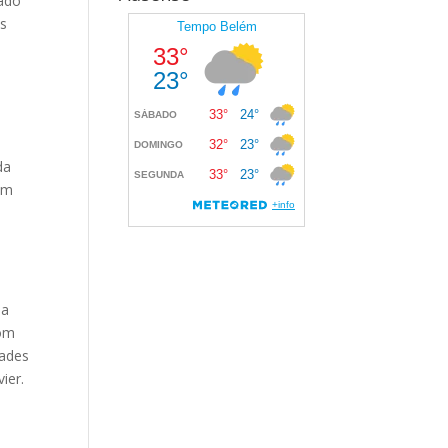
tado
os
da
em
ia
com
dades
ier.