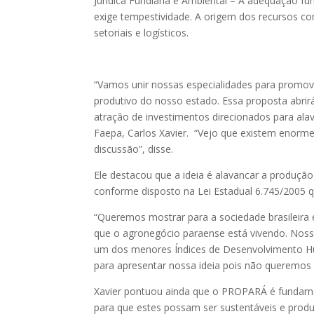
Jurídica Fundiária e Ambiental – A adequação fu
exige tempestividade. A origem dos recursos co
setoriais e logísticos.
“Vamos unir nossas especialidades para promo
produtivo do nosso estado. Essa proposta abrirá 
atração de investimentos direcionados para ala
Faepa, Carlos Xavier. “Vejo que existem enorm
discussão”, disse.
Ele destacou que a ideia é alavancar a produçã
conforme disposto na Lei Estadual 6.745/2005
“Queremos mostrar para a sociedade brasileira
que o agronegócio paraense está vivendo. Noss
um dos menores Índices de Desenvolvimento Hu
para apresentar nossa ideia pois não queremos f
Xavier pontuou ainda que o PROPARÁ é fundame
para que estes possam ser sustentáveis e produz