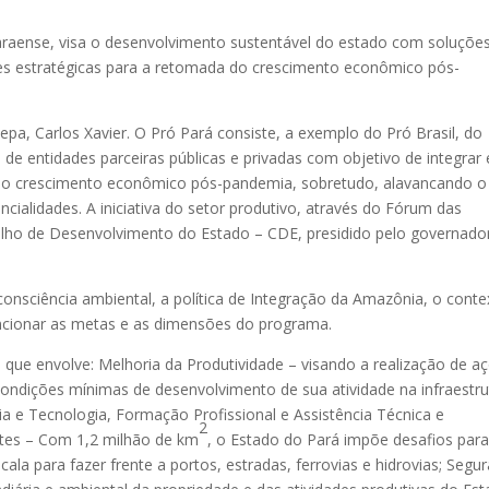
 paraense, visa o desenvolvimento sustentável do estado com soluçõe
s estratégicas para a retomada do crescimento econômico pós-
epa, Carlos Xavier. O Pró Pará consiste, a exemplo do Pró Brasil, do
e entidades parceiras públicas e privadas com objetivo de integrar 
 do crescimento econômico pós-pandemia, sobretudo, alavancando o
ialidades. A iniciativa do setor produtivo, através do Fórum das
elho de Desenvolvimento do Estado – CDE, presidido pelo governado
onsciência ambiental, a política de Integração da Amazônia, o conte
encionar as metas e as dimensões do programa.
o que envolve: Melhoria da Produtividade – visando a realização de a
 condições mínimas de desenvolvimento de sua atividade na infraestru
ia e Tecnologia, Formação Profissional e Assistência Técnica e
2
antes – Com 1,2 milhão de km
, o Estado do Pará impõe desafios para
ala para fazer frente a portos, estradas, ferrovias e hidrovias; Segu