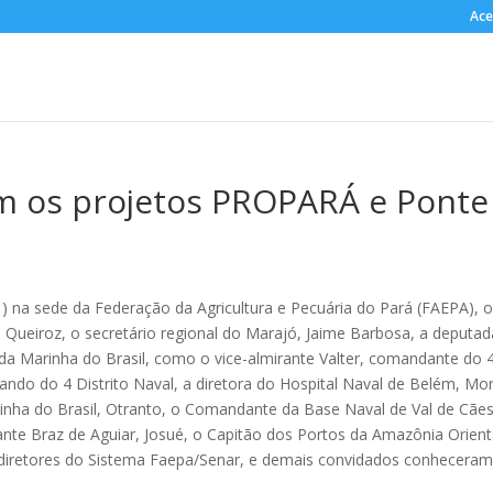
Ace
m os projetos PROPARÁ e Ponte
(1) na sede da Federação da Agricultura e Pecuária do Pará (FAEPA), 
i Queiroz, o secretário regional do Marajó, Jaime Barbosa, a deputad
 da Marinha do Brasil, como o vice-almirante Valter, comandante do 
ando do 4 Distrito Naval, a diretora do Hospital Naval de Belém, Mo
rinha do Brasil, Otranto, o Comandante da Base Naval de Val de Cães
rante Braz de Aguiar, Josué, o Capitão dos Portos da Amazônia Orient
, diretores do Sistema Faepa/Senar, e demais convidados conheceram