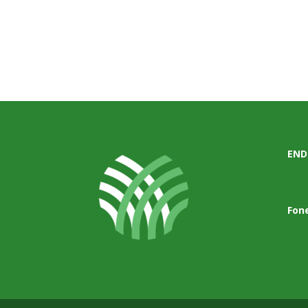
END
Fon