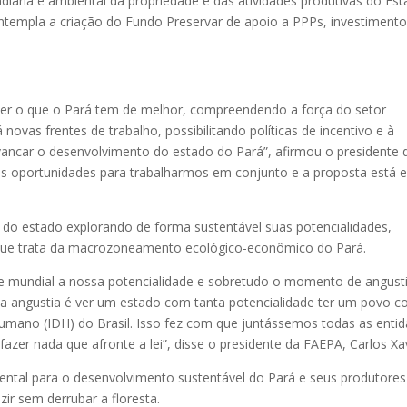
ndiária e ambiental da propriedade e das atividades produtivas do Es
ntempla a criação do Fundo Preservar de apoio a PPPs, investiment
ver o que o Pará tem de melhor, compreendendo a força do setor
novas frentes de trabalho, possibilitando políticas de incentivo e à
vancar o desenvolvimento do estado do Pará”, afirmou o presidente 
es oportunidades para trabalharmos em conjunto e a proposta está 
o do estado explorando de forma sustentável suas potencialidades,
 que trata da macrozoneamento ecológico-econômico do Pará.
 e mundial a nossa potencialidade e sobretudo o momento de angust
a angustia é ver um estado com tanta potencialidade ter um povo 
mano (IDH) do Brasil. Isso fez com que juntássemos todas as enti
azer nada que afronte a lei”, disse o presidente da FAEPA, Carlos Xav
ntal para o desenvolvimento sustentável do Pará e seus produtores
ir sem derrubar a floresta.