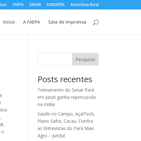
sse:
FAEPA
SENAR
FUNDEPEC
Amazônia Rural
Início
A FAEPA
Sala de Imprensa
Pesquisar
Posts recentes
o
Treinamento do Senar Pará
a
em Juruti ganha repercussão
4
na mídia
nica
Saúde no Campo, AçaíTech,
,
Plano Safra, Cacau. Confira
al,
as Entrevistas do Pará Mais
 o
Agro – Jun/Jul