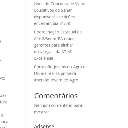
Lives do Concurso de Vídeos
Educativos do Senar
s
disponíveis! Inscrições
encerram dia 31/08
Coordenação Estadual da
ATeG/Senar-PA reúne
e
gerentes para alinhar
estratégias da ATeG
Excelência
r
Comissão Jovens do Agro de
Uruará realiza primeira
xto
Imersão Jovem do Agro
Comentários
ções
tura
Nenhum comentário para
mostrar.
 a
rança
Adsense