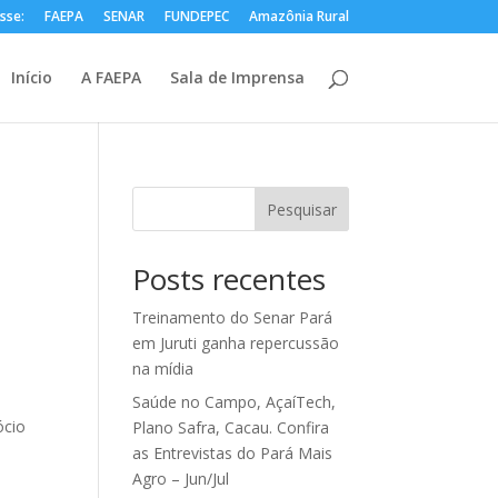
sse:
FAEPA
SENAR
FUNDEPEC
Amazônia Rural
Início
A FAEPA
Sala de Imprensa
Pesquisar
Posts recentes
Treinamento do Senar Pará
em Juruti ganha repercussão
na mídia
Saúde no Campo, AçaíTech,
́cio
Plano Safra, Cacau. Confira
as Entrevistas do Pará Mais
Agro – Jun/Jul