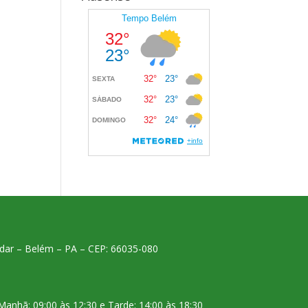
 andar – Belém – PA – CEP: 66035-080
Manhã: 09:00 às 12:30 e Tarde: 14:00 às 18:30