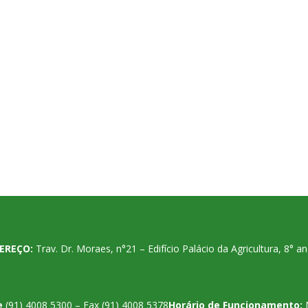
EREÇO:
Trav. Dr. Moraes, n°21 – Edifício Palácio da Agricultura, 8°
e
(91) 4008 5300 – Fax (91) 4008 5378
Horário de Funcionamento: