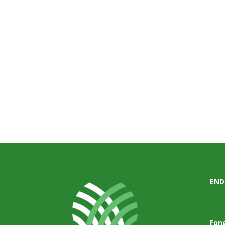
END
Fon