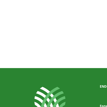
END
Fon