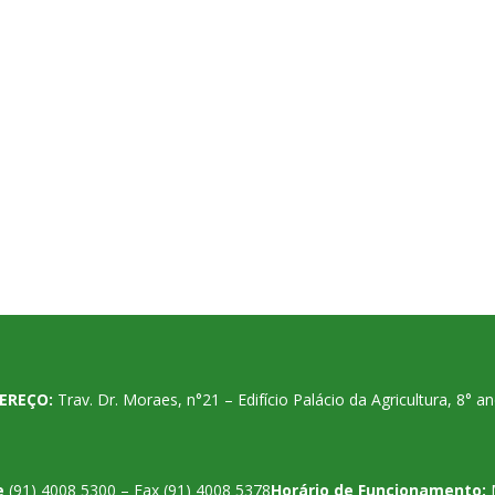
EREÇO:
Trav. Dr. Moraes, n°21 – Edifício Palácio da Agricultura, 8°
e
(91) 4008 5300 – Fax (91) 4008 5378
Horário de Funcionamento: