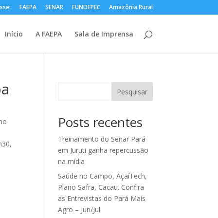
sse:
FAEPA
SENAR
FUNDEPEC
Amazônia Rural
Início
A FAEPA
Sala de Imprensa
pa
Pesquisar
Posts recentes
 no
Treinamento do Senar Pará
h30,
em Juruti ganha repercussão
na mídia
Saúde no Campo, AçaíTech,
Plano Safra, Cacau. Confira
as Entrevistas do Pará Mais
Agro – Jun/Jul