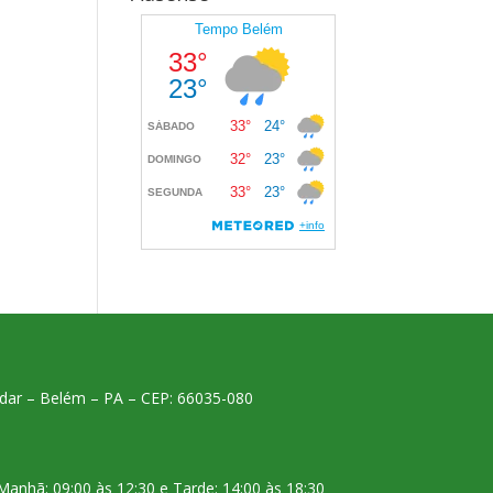
 andar – Belém – PA – CEP: 66035-080
Manhã: 09:00 às 12:30 e Tarde: 14:00 às 18:30