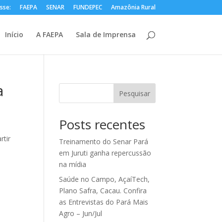
sse:
FAEPA
SENAR
FUNDEPEC
Amazônia Rural
Início
A FAEPA
Sala de Imprensa
a
Pesquisar
Posts recentes
rtir
Treinamento do Senar Pará
em Juruti ganha repercussão
na mídia
Saúde no Campo, AçaíTech,
Plano Safra, Cacau. Confira
as Entrevistas do Pará Mais
Agro – Jun/Jul