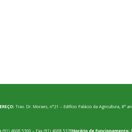
EREÇO:
Trav. Dr. Moraes, n°21 – Edifício Palácio da Agricultura, 8°
e
(91) 4008 5300 – Fax (91) 4008 5378
Horário de Funcionamento: