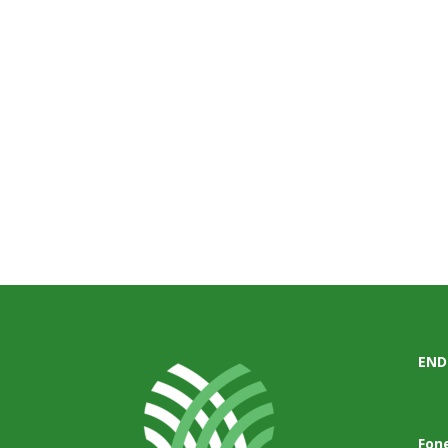
END
Fon