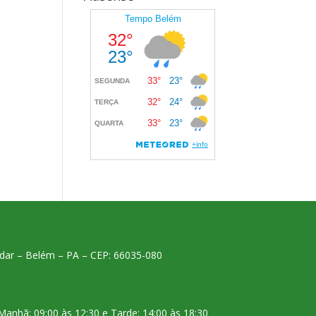
 andar – Belém – PA – CEP: 66035-080
Manhã: 09:00 às 12:30 e Tarde: 14:00 às 18:30