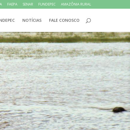
PA
FAEPA
SENAR
FUNDEPEC
AMAZÔNIA RURAL
NDEPEC
NOTÍCIAS
FALE CONOSCO