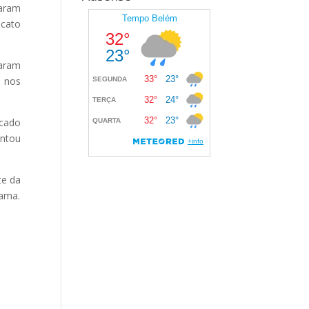
param
icato
taram
s nos
rcado
ntou
te da
rama.