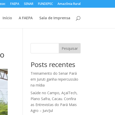
sse:
FAEPA
SENAR
FUNDEPEC
Amazônia Rural
Início
A FAEPA
Sala de Imprensa
Pesquisar
ão
Posts recentes
Treinamento do Senar Pará
em Juruti ganha repercussão
na mídia
Saúde no Campo, AçaíTech,
Plano Safra, Cacau. Confira
as Entrevistas do Pará Mais
Agro – Jun/Jul