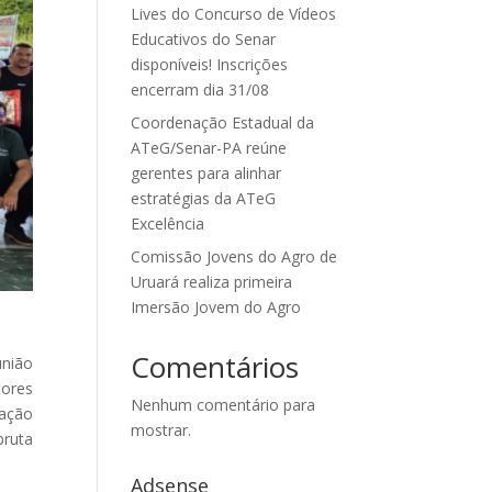
Lives do Concurso de Vídeos
Educativos do Senar
disponíveis! Inscrições
encerram dia 31/08
Coordenação Estadual da
ATeG/Senar-PA reúne
gerentes para alinhar
estratégias da ATeG
Excelência
Comissão Jovens do Agro de
Uruará realiza primeira
Imersão Jovem do Agro
Comentários
união
tores
Nenhum comentário para
zação
mostrar.
bruta
Adsense