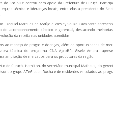
va do Km 50 e contou com apoio da Prefeitura de Curuçá. Partici
, equipe técnica e lideranças locais, entre elas a presidente do Sind
.
nio Ezequiel Marques de Araújo e Wesley Souza Cavalcante apresen
go do acompanhamento técnico e gerencial, destacando melhoria
volução da receita nas unidades atendidas.
s ao manejo de pragas e doenças, além de oportunidades de me
essora técnica do programa CNA AgroBR, Gisele Amaral, aprese
para ampliação de mercados para os produtores da região.
ito de Curuçá, Hamilton, do secretário municipal Matheus, do geren
ervisor do grupo ATeG Luan Rocha e de residentes vinculados ao prog