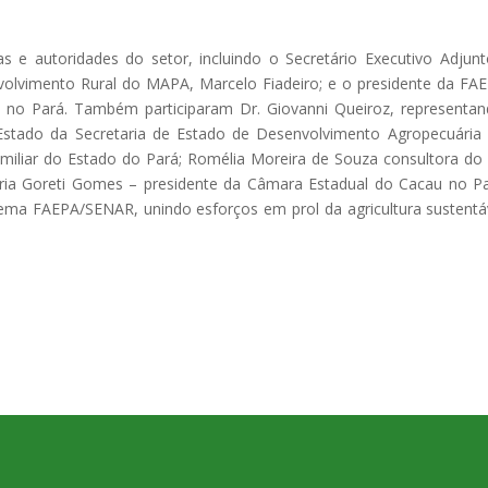
 e autoridades do setor, incluindo o Secretário Executivo Adjun
volvimento Rural do MAPA, Marcelo Fiadeiro; e o presidente da FA
ento no Pará. Também participaram Dr. Giovanni Queiroz, representa
Estado da Secretaria de Estado de Desenvolvimento Agropecuária
Familiar do Estado do Pará; Romélia Moreira de Souza consultora do 
aria Goreti Gomes – presidente da Câmara Estadual do Cacau no P
ema FAEPA/SENAR, unindo esforços em prol da agricultura sustentá