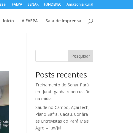
sse:
FAEPA
SENAR
FUNDEPEC
Amazônia Rural
Início
A FAEPA
Sala de Imprensa
Pesquisar
Posts recentes
Treinamento do Senar Pará
em Juruti ganha repercussão
na mídia
Saúde no Campo, AçaíTech,
Plano Safra, Cacau. Confira
as Entrevistas do Pará Mais
Agro – Jun/Jul