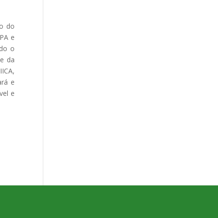
to do
EPA e
ndo o
 e da
IICA,
ará e
vel e