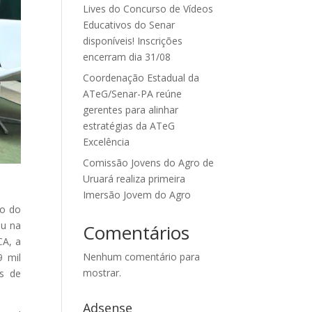
Lives do Concurso de Vídeos
Educativos do Senar
disponíveis! Inscrições
encerram dia 31/08
Coordenação Estadual da
ATeG/Senar-PA reúne
gerentes para alinhar
estratégias da ATeG
Excelência
Comissão Jovens do Agro de
Uruará realiza primeira
Imersão Jovem do Agro
to do
au na
Comentários
CA, a
Nenhum comentário para
9 mil
mostrar.
es de
.
Adsense