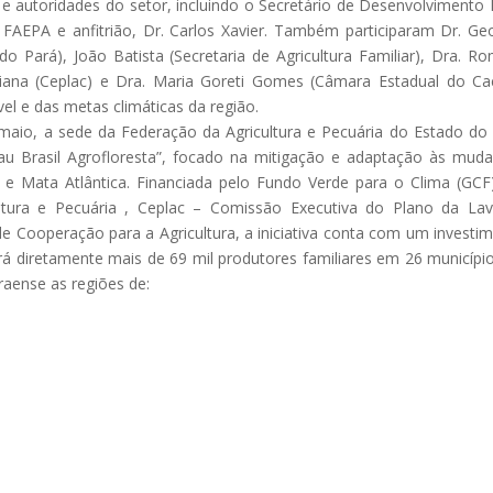
e autoridades do setor, incluindo o Secretário de Desenvolvimento 
FAEPA e anfitrião, Dr. Carlos Xavier. Também participaram Dr. Ge
 Pará), João Batista (Secretaria de Agricultura Familiar), Dra. Ro
Viana (Ceplac) e Dra. Maria Goreti Gomes (Câmara Estadual do Ca
vel e das metas climáticas da região.
 maio, a sede da Federação da Agricultura e Pecuária do Estado do
au Brasil Agrofloresta”, focado na mitigação e adaptação às mud
 e Mata Atlântica. Financiada pelo Fundo Verde para o Clima (GC
ltura e Pecuária , Ceplac – Comissão Executiva do Plano da La
 de Cooperação para a Agricultura, a iniciativa conta com um investi
ará diretamente mais de 69 mil produtores familiares em 26 municípi
raense as regiões de: