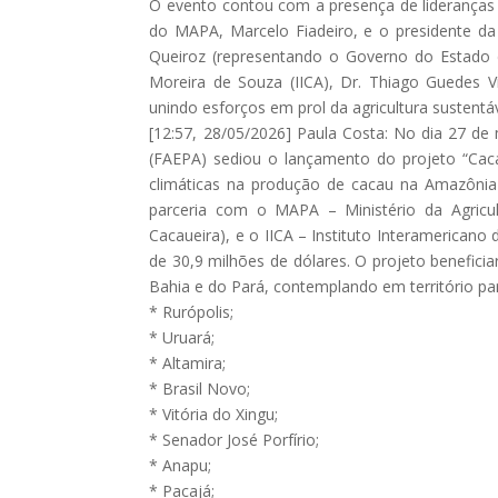
O evento contou com a presença de lideranças 
do MAPA, Marcelo Fiadeiro, e o presidente da 
Queiroz (representando o Governo do Estado do
Moreira de Souza (IICA), Dr. Thiago Guedes 
unindo esforços em prol da agricultura sustentá
[12:57, 28/05/2026] Paula Costa: No dia 27 de
(FAEPA) sediou o lançamento do projeto “Cac
climáticas na produção de cacau na Amazônia
parceria com o MAPA – Ministério da Agricu
Cacaueira), e o IICA – Instituto Interamericano
de 30,9 milhões de dólares. O projeto benefici
Bahia e do Pará, contemplando em território pa
* Rurópolis;
* Uruará;
* Altamira;
* Brasil Novo;
* Vitória do Xingu;
* Senador José Porfírio;
* Anapu;
* Pacajá;