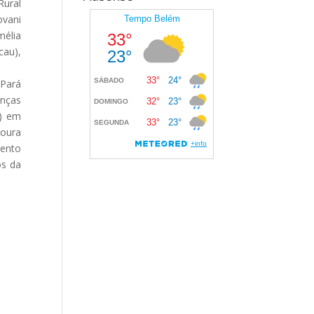
Rural
ovani
mélia
cau),
 Pará
anças
F) em
voura
mento
os da