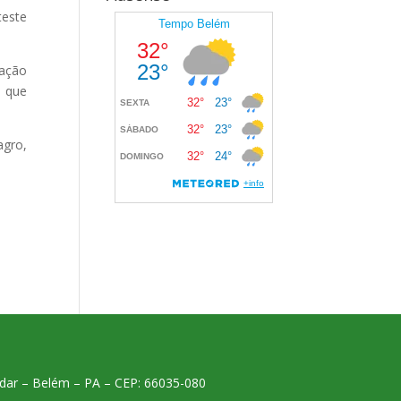
teste
zação
, que
gro,
 andar – Belém – PA – CEP: 66035-080