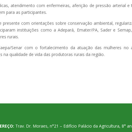
as, atendimento com enfermeiras, aferição de pressão arterial e 
m para as participantes.
e presente com orientações sobre conservação ambiental, regulari
iciparam instituições como a Adepará, Emater/PA, Sader e Semap
es rurais.
aepa/Senar com o fortalecimento da atuação das mulheres no a
na qualidade de vida das produtoras rurais da região.
EREÇO:
Trav. Dr. Moraes, n°21 – Edifício Palácio da Agricultura, 8°