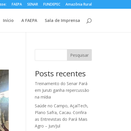
sse:
FAEPA
SENAR
FUNDEPEC
Amazônia Rural
Início
A FAEPA
Sala de Imprensa
Pesquisar
Posts recentes
Treinamento do Senar Pará
em Juruti ganha repercussão
na mídia
Saúde no Campo, AçaíTech,
Plano Safra, Cacau. Confira
as Entrevistas do Pará Mais
Agro – Jun/Jul