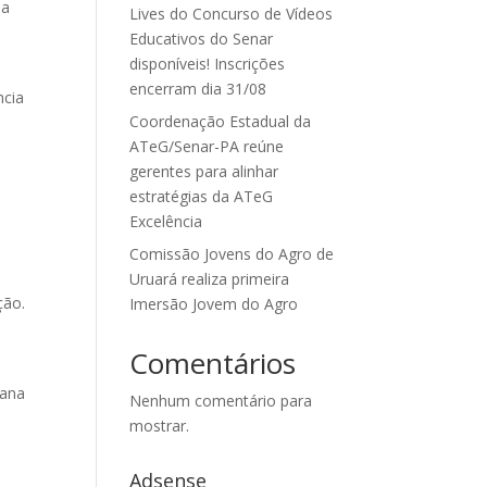
 a
Lives do Concurso de Vídeos
Educativos do Senar
disponíveis! Inscrições
encerram dia 31/08
ncia
Coordenação Estadual da
ATeG/Senar-PA reúne
gerentes para alinhar
estratégias da ATeG
Excelência
Comissão Jovens do Agro de
Uruará realiza primeira
ção.
Imersão Jovem do Agro
Comentários
mana
Nenhum comentário para
mostrar.
Adsense