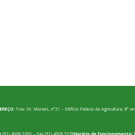
EREÇO:
Trav. Dr. Moraes, n°21 – Edifício Palácio da Agricultura, 8°
e
(91) 4008 5300 – Fax (91) 4008 5378
Horário de Funcionamento: