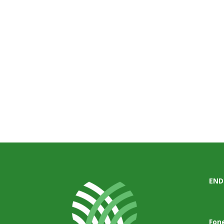
END
Fon