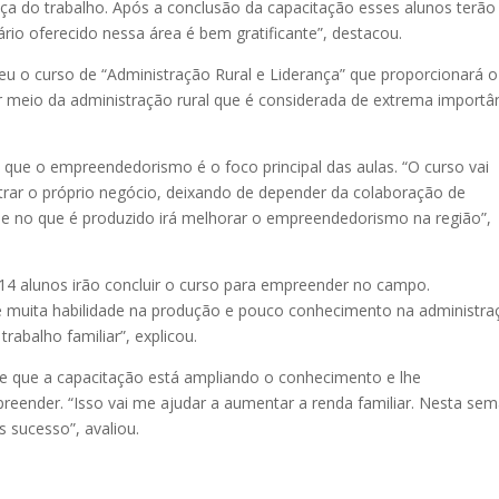
 do trabalho. Após a conclusão da capacitação esses alunos terão
lário oferecido nessa área é bem gratificante”, destacou.
 o curso de “Administração Rural e Liderança” que proporcionará o
r meio da administração rural que é considerada de extrema importâ
u que o empreendedorismo é o foco principal das aulas. “O curso vai
istrar o próprio negócio, deixando de depender da colaboração de
se no que é produzido irá melhorar o empreendedorismo na região”,
 14 alunos irão concluir o curso para empreender no campo.
ve muita habilidade na produção e pouco conhecimento na administra
abalho familiar”, explicou.
sse que a capacitação está ampliando o conhecimento e lhe
reender. “Isso vai me ajudar a aumentar a renda familiar. Nesta se
 sucesso”, avaliou.