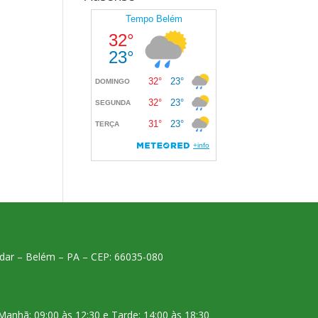
 andar – Belém – PA – CEP: 66035-080
Manhã: 09:00 às 12:30 e Tarde: 14:00 às 18:30