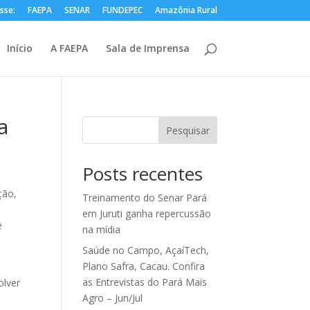
sse:
FAEPA
SENAR
FUNDEPEC
Amazônia Rural
Início
A FAEPA
Sala de Imprensa
a
Pesquisar
Posts recentes
ção,
Treinamento do Senar Pará
em Juruti ganha repercussão
e
na mídia
Saúde no Campo, AçaíTech,
Plano Safra, Cacau. Confira
as Entrevistas do Pará Mais
olver
Agro – Jun/Jul