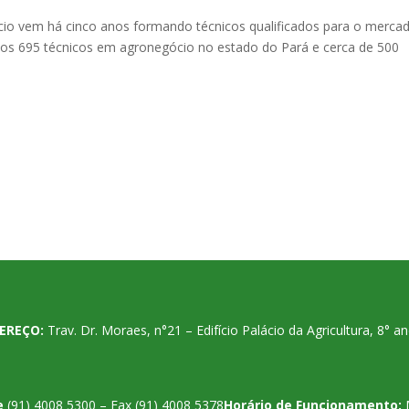
io vem há cinco anos formando técnicos qualificados para o merca
dos 695 técnicos em agronegócio no estado do Pará e cerca de 500
EREÇO:
Trav. Dr. Moraes, n°21 – Edifício Palácio da Agricultura, 8°
e
(91) 4008 5300 – Fax (91) 4008 5378
Horário de Funcionamento: