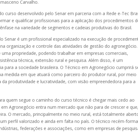
Damasceno Carvalho.
 do curso desenvolvido pelo Senar em parceria com a Rede e-Tec Bras
rmar e qualificar profissionais para a aplicação dos procedimentos d
nfase na variedade de segmentos e cadeias produtivas do Brasil.
 Senar é um profissional especializado na execução de procedimen
a na organização e controle das atividades de gestão do agronegócio.
de uma propriedade, podendo trabalhar em empresas comerciais,
sistência técnica, extensão rural e pesquisa. Além disso, é um
cia para a sociedade brasileira. O Técnico em Agronegócio cumprirá 
na medida em que atuará como parceiro do produtor rural, por meio
ta da produtividade e lucratividade, com visão empreendedora para a
ra quem segue o caminho do curso técnico é chegar mais cedo ao
o em Agronegócio entra num mercado que não para de crescer e que
ira. O mercado, principalmente no meio rural, está totalmente abert
um perfil valorizado e ainda em falta no país. O técnico recém-form
 indústrias, federações e associações, como em empresas de pesquis