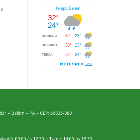
do
 andar – Belém – PA – CEP: 66035-080
Manhã: 09:00 às 12:30 e Tarde: 14:00 às 18:30