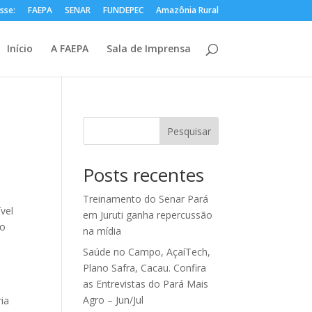
sse:
FAEPA
SENAR
FUNDEPEC
Amazônia Rural
Início
A FAEPA
Sala de Imprensa
Pesquisar
Posts recentes
Treinamento do Senar Pará
vel
em Juruti ganha repercussão
no
na mídia
Saúde no Campo, AçaíTech,
Plano Safra, Cacau. Confira
as Entrevistas do Pará Mais
Agro – Jun/Jul
ria