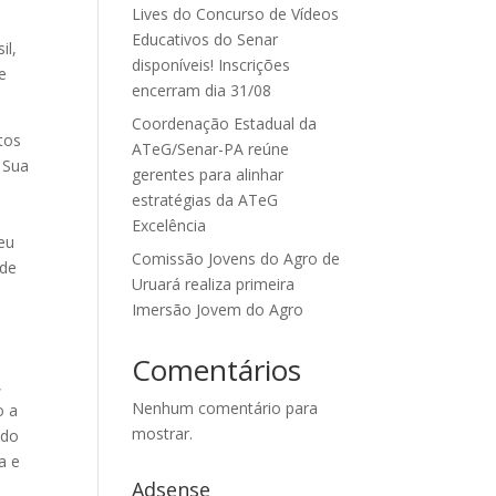
Lives do Concurso de Vídeos
Educativos do Senar
il,
disponíveis! Inscrições
e
encerram dia 31/08
Coordenação Estadual da
tos
ATeG/Senar-PA reúne
 Sua
gerentes para alinhar
estratégias da ATeG
Excelência
seu
Comissão Jovens do Agro de
 de
Uruará realiza primeira
Imersão Jovem do Agro
Comentários
,
Nenhum comentário para
o a
mostrar.
ado
a e
Adsense