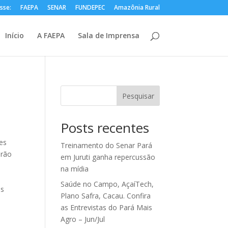
sse:
FAEPA
SENAR
FUNDEPEC
Amazônia Rural
Início
A FAEPA
Sala de Imprensa
Pesquisar
Posts recentes
es
Treinamento do Senar Pará
drão
em Juruti ganha repercussão
na mídia
Saúde no Campo, AçaíTech,
us
Plano Safra, Cacau. Confira
as Entrevistas do Pará Mais
Agro – Jun/Jul