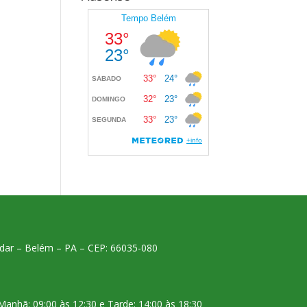
 andar – Belém – PA – CEP: 66035-080
Manhã: 09:00 às 12:30 e Tarde: 14:00 às 18:30