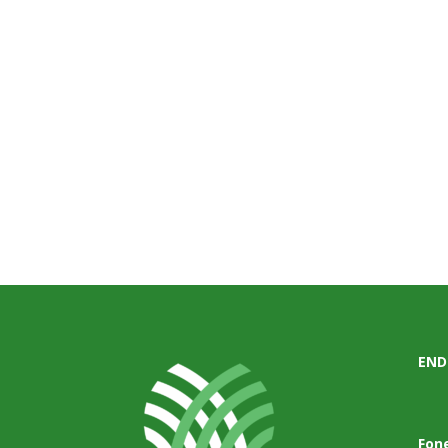
END
Fon