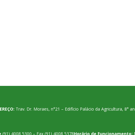
EREÇO:
Trav. Dr. Moraes, n°21 – Edifício Palácio da Agricultura, 8°
e
(91) 4008 5300 – Fax (91) 4008 5378
Horário de Funcionamento: