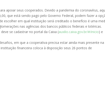
para apoiar seus cooperados. Devido a pandemia do coronavírus, aqu
00,00, que está sendo pago pelo Governo Federal, podem fazer a opç
 de escolher em qual instituição será creditado o benefício é uma me
 aglomerações nas agências dos bancos públicos federais e lotéricas.
 deve se cadastrar no portal da Caixa (
auxilio.caixa.gov.br/#/inicio
) e
safios, em que a cooperativa precisa estar ainda mais presente na 
instituição financeira coloca à disposição seus 26 pontos de