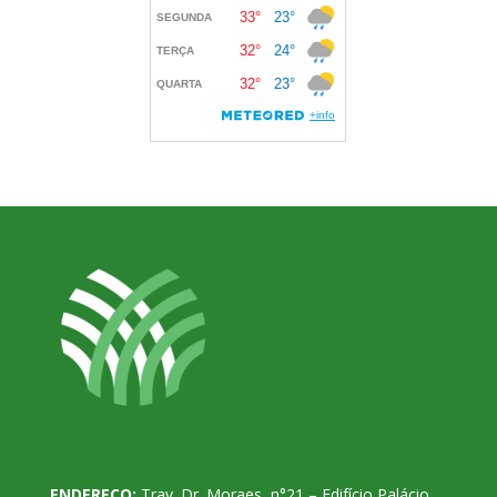
ENDEREÇO:
Trav. Dr. Moraes, n°21 – Edifício Palácio