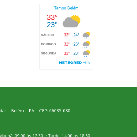
 andar – Belém – PA – CEP: 66035-080
Manhã: 09:00 às 12:30 e Tarde: 14:00 às 18:30