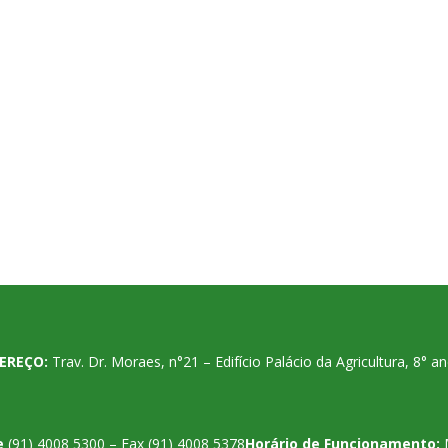
EREÇO:
Trav. Dr. Moraes, n°21 – Edifício Palácio da Agricultura, 8°
e
(91) 4008 5300 – Fax (91) 4008 5378
Horário de Funcionamento: