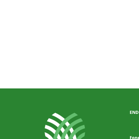
END
Fon