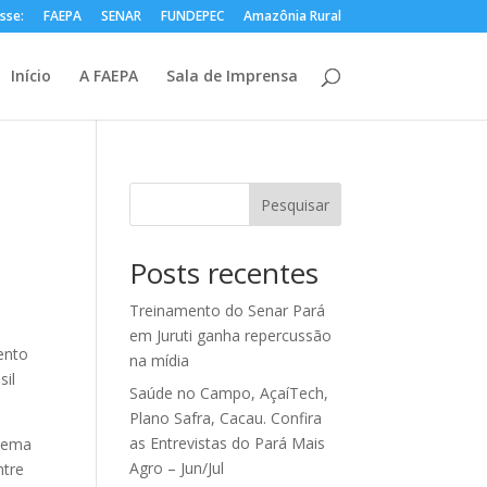
sse:
FAEPA
SENAR
FUNDEPEC
Amazônia Rural
Início
A FAEPA
Sala de Imprensa
Pesquisar
Posts recentes
Treinamento do Senar Pará
em Juruti ganha repercussão
ento
na mídia
sil
Saúde no Campo, AçaíTech,
Plano Safra, Cacau. Confira
as Entrevistas do Pará Mais
stema
Agro – Jun/Jul
ntre