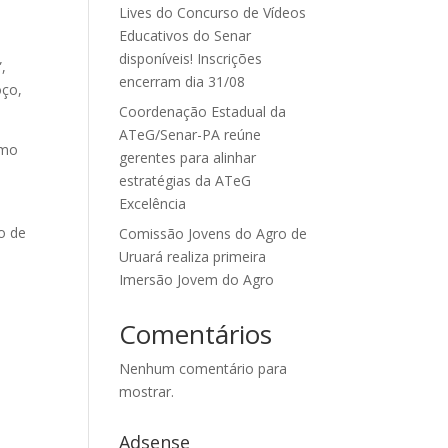
Lives do Concurso de Vídeos
Educativos do Senar
disponíveis! Inscrições
,
encerram dia 31/08
oço,
Coordenação Estadual da
ATeG/Senar-PA reúne
omo
gerentes para alinhar
estratégias da ATeG
Excelência
o de
Comissão Jovens do Agro de
Uruará realiza primeira
Imersão Jovem do Agro
Comentários
Nenhum comentário para
mostrar.
Adsense