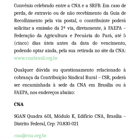
Convênio celebrado entre a CNA e a SRFB. Em caso de
perda, de extravio ou de não recebimento da Guia de
Recolhimento pela via postal, o contribuinte poderá
solicitar a emissão da 2ª via, diretamente, à
FAEPA
–
Federação da Agricultura
e
Pecuária
do Pará
, até 5
(cinco) dias úteis antes da data do vencimento,
podendo optar ainda, pela sua retirada no site da CNA:
www.cnabrasil.org.br
Qualquer dúvida ou questionamento relacionado à
cobrança da Contribuição Sindical Rural – CSR, poderá
ser encaminhada à sede da CNA em Brasília ou à
FAEPA
, nos endereços abaixo:
CNA
SGAN Quadra 601, Módulo K, Edifício CNA, Brasília –
Distrito Federal, Cep: 70.830-021
cna@cna.org.br