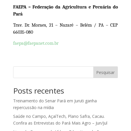
FAE
PA
– Federação da Agricultura
e
Pecuária
do
Pará
Trav. Dr. Moraes, 21 – Nazaré – Belém / PA – CEP
66035-080
faepa@faepanet.com.b
r
Pesquisar
Posts recentes
Treinamento do Senar Pará em Juruti ganha
repercussão na mídia
Saúde no Campo, AçaíTech, Plano Safra, Cacau.
Confira as Entrevistas do Pará Mais Agro – Jun/Jul